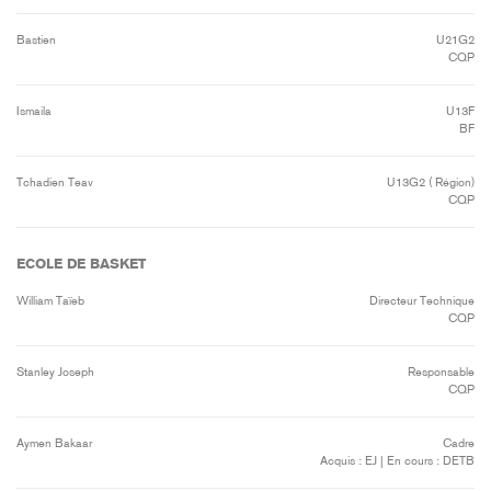
Bastien
U21G2
CQP
Ismaila
U13F
BF
Tchadien Teav
U13G2 ( Région)
CQP
ECOLE DE BASKET
William Taïeb
Directeur Technique
CQP
Stanley Joseph
Responsable
CQP
Aymen Bakaar
Cadre
Acquis : EJ | En cours : DETB