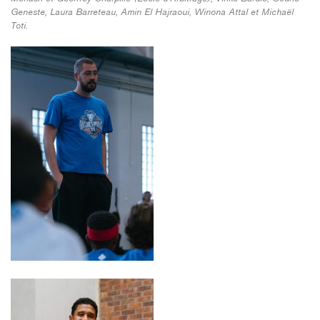
Geneste, Laura Barreteau, Amin El Hajraoui, Winona Attal et Michaël
Toti.