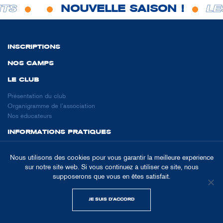
NOUVELLE SAISON !
LES C
INSCRIPTIONS
NOS CAMPS
LE CLUB
Présentation du club
Organigramme de l’association
Nos éducateurs
INFORMATIONS PRATIQUES
L'inscription
Nous utilisons des cookies pour vous garantir la meilleure expérience
Les gymnases
sur notre site web. Si vous continuez à utiliser ce site, nous
Tarifs & Aides
supposerons que vous en êtes satisfait.
Les permanences
Les Horaires
Dates de reprise
JE SUIS D'ACCORD
LES PARTENAIRES