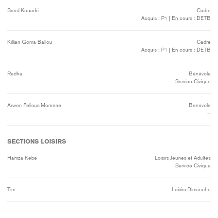
Saad Kouadri
Cadre
Acquis : P1 | En cours : DETB
Killian Goma Ballou
Cadre
Acquis : P1 | En cours : DETB
Redha
Bénévole
Service Civique
Arwen Fellous Morenne
Bénévole
—
SECTIONS LOISIRS
Hamza Kebe
Loisirs Jeunes et Adultes
Service Civique
Tim
Loisirs Dimanche