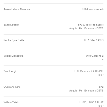
Arwen Fellous Morenne
U5 & loisirs samedi
—
Saad Kouadri
SF3 & école de basket
Acquis : P1 | En cours : DETB
Redha Djue Balde
U18 Filles 2 CTC
—
Vivaldi Diansouka
U18 Garçons 2
—
Zola Lengi
U21 Garçons 1 & U18G1
CQP
Ousmane Kote
SF2
Acquis : P1 | En cours : DETB
William Taïeb
U13F , U15F & U18F
CQP