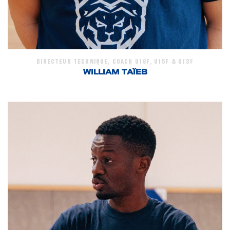
DIRECTEUR TECHNIQUE, COACH U18F, U15F & U13F
WILLIAM TAÏEB