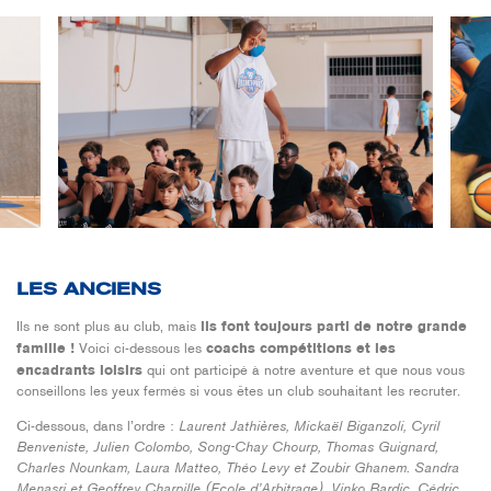
LES ANCIENS
Ils ne sont plus au club, mais
ils font toujours parti de notre grande
famille !
Voici ci-dessous les
coachs compétitions et les
encadrants loisirs
qui ont participé à notre aventure et que nous vous
conseillons les yeux fermés si vous êtes un club souhaitant les recruter.
Ci-dessous, dans l’ordre :
Laurent Jathières, Mickaël Biganzoli, Cyril
Benveniste, Julien Colombo, Song-Chay Chourp, Thomas Guignard,
Charles Nounkam, Laura Matteo, Théo Levy et Zoubir Ghanem. Sandra
Menasri et Geoffrey Charpille (Ecole d’Arbitrage), Vinko Bardic, Cédric