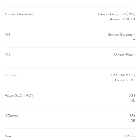
Thomas Gualandris
Séniors Garçons 3 (RM3)
Acquis : CQP P1
???
Séniors Garçons 4
—
???
Séniors Filles 4
—
Gonzalo
U11G1&U11G2
En cours : BF
Patgis GEOFFROY
SG1
DE
N'Zumba
SF1
DE
Noé
U15F2