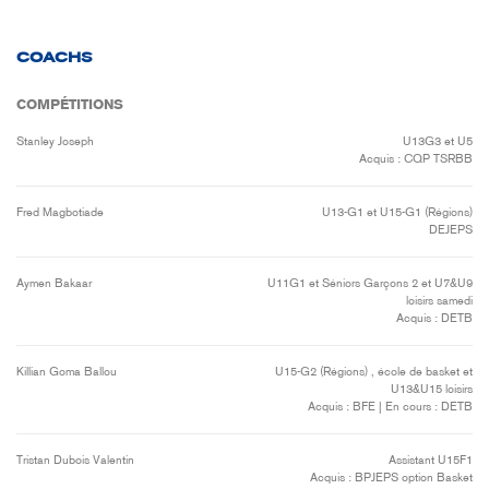
COACHS
COMPÉTITIONS
Stanley Joseph
U13G3 et U5
Acquis : CQP TSRBB
Fred Magbotiade
U13-G1 et U15-G1 (Régions)
DEJEPS
Aymen Bakaar
U11G1 et Séniors Garçons 2 et U7&U9
loisirs samedi
Acquis : DETB
Killian Goma Ballou
U15-G2 (Régions) , école de basket et
U13&U15 loisirs
Acquis : BFE | En cours : DETB
Tristan Dubois Valentin
Assistant U15F1
Acquis : BPJEPS option Basket