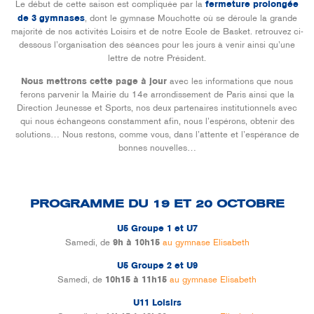
Le début de cette saison est compliquée par la
fermeture prolongée
de 3 gymnases
, dont le gymnase Mouchotte où se déroule la grande
majorité de nos activités Loisirs et de notre Ecole de Basket. retrouvez ci-
dessous l’organisation des séances pour les jours à venir ainsi qu’une
lettre de notre Président.
Nous mettrons cette page à jour
avec les informations que nous
ferons parvenir la Mairie du 14e arrondissement de Paris ainsi que la
Direction Jeunesse et Sports, nos deux partenaires institutionnels avec
qui nous échangeons constamment afin, nous l’espérons, obtenir des
solutions… Nous restons, comme vous, dans l’attente et l’espérance de
bonnes nouvelles…
PROGRAMME DU 19 ET 20 OCTOBRE
U5 Groupe 1 et U7
Samedi, de
9h à 10h15
au gymnase Elisabeth
U5 Groupe 2 et U9
Samedi, de
10h15 à 11h15
au gymnase Elisabeth
U11 Loisirs