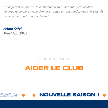
En espérant obtenir votre compréhension et surtout, votre soutien,
Je vous remercie et vous donner à toutes et tous rendez-vous, le plus tôt
possible, sur un terrain de basket.
—
Arthur Oriol
President BP14
DÉCOUVRIR AUSSI
AIDER LE CLUB
RENTS
NOUVELLE SAISON !