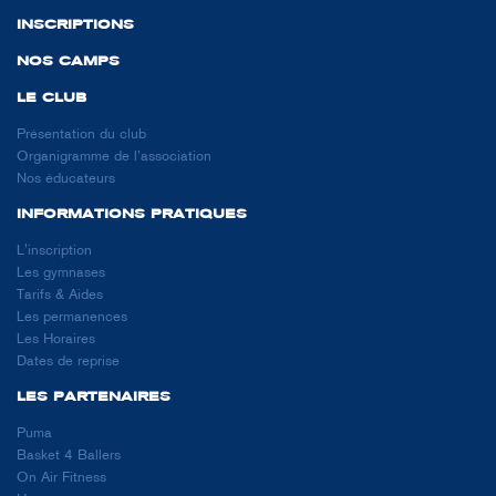
INSCRIPTIONS
NOS CAMPS
LE CLUB
Présentation du club
Organigramme de l’association
Nos éducateurs
INFORMATIONS PRATIQUES
L'inscription
Les gymnases
Tarifs & Aides
Les permanences
Les Horaires
Dates de reprise
LES PARTENAIRES
Puma
Basket 4 Ballers
On Air Fitness