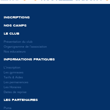
INSCRIPTIONS
NOS CAMPS
LE CLUB
Présentation du club
Organigramme de l’association
Nos éducateurs
INFORMATIONS PRATIQUES
L'inscription
Les gymnases
Tarifs & Aides
Les permanences
Les Horaires
Dates de reprise
LES PARTENAIRES
Puma