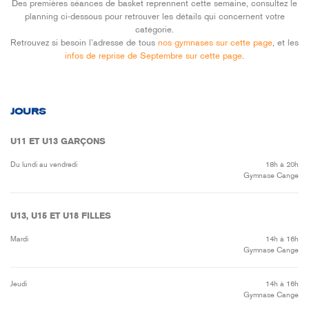
Des premières séances de basket reprennent cette semaine, consultez le
planning ci-dessous pour retrouver les détails qui concernent votre
catégorie.
Retrouvez si besoin l’adresse de tous
nos gymnases sur cette page
, et les
infos de reprise de Septembre sur cette page
.
JOURS
U11 ET U13 GARÇONS
Du lundi au vendredi
18h à 20h
Gymnase Cange
U13, U15 ET U18 FILLES
Mardi
14h à 16h
Gymnase Cange
Jeudi
14h à 16h
Gymnase Cange