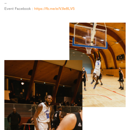
—
Event Facebook :
https://fb.me/e/VJIe8LV5