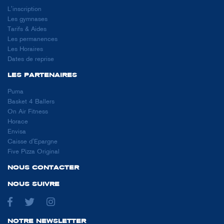
L'inscription
Les gymnases
Tarifs & Aides
Les permanences
Les Horaires
Dates de reprise
LES PARTENAIRES
Puma
Basket 4 Ballers
On Air Fitness
Horace
Envisa
Caisse d'Epargne
Five Pizza Original
NOUS CONTACTER
NOUS SUIVRE
NOTRE NEWSLETTER