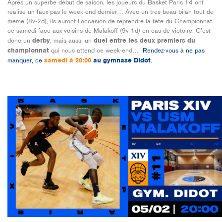
Après un superbe début de saison, les joueurs du Basket Paris 14 ont
réalisé un faux pas le week-end dernier… Avec un très beau bilan tout de
même (8v-2d), ils auront l’occasion de reprendre la tête du Championnat
ce samedi face aux voisins de Malakoff (9v-1d) en cas de victoire. C’est
donc un
derby
, mais aussi un
duel entre les deux premiers du
championnat
qui nous attend ce week-end…
Rendez-vous à ne pas
manquer, ce
samedi à 20:00
au gymnase Didot
.