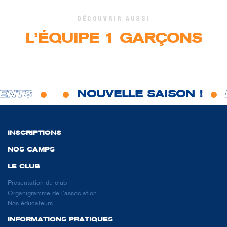
DÉCOUVRIR AUSSI
L’ÉQUIPE 1 GARÇONS
ENTS
NOUVELLE SAISON !
L
INSCRIPTIONS
NOS CAMPS
LE CLUB
Présentation du club
Organigramme de l’association
Nos éducateurs
INFORMATIONS PRATIQUES